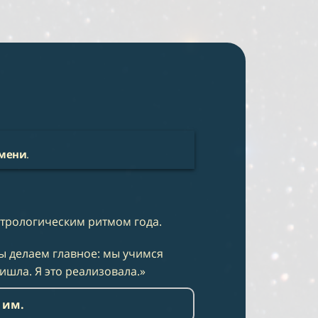
емени
.
стрологическим ритмом года.
мы делаем главное: мы учимся
ришла. Я это реализовала.»
 им.