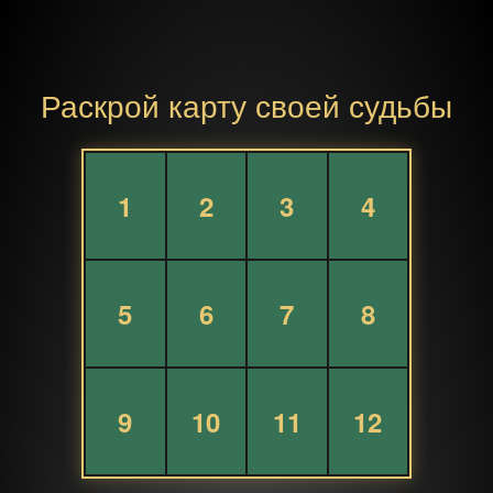
Раскрой карту своей судьбы
1
2
3
4
5
6
7
8
9
10
11
12