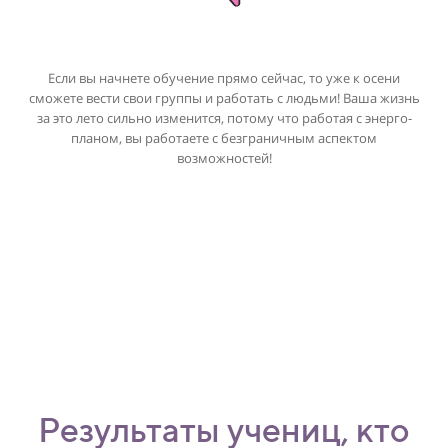
17
17
19
18
18
Если вы начнете обучение прямо сейчас, то уже к осени
20
сможете вести свои группы и работать с людьми! Ваша жизнь
за это лето сильно изменится, потому что работая с энерго-
19
19
планом, вы работаете с безграничным аспектом
21
возможностей!
20
20
22
21
21
23
22
22
23
23
Результаты учениц, кто