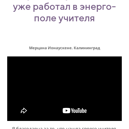
24
24
уже работал в энерго-
поле учителя
25
25
26
26
Мерцана Ионаускене. Калининград
27
27
28
28
29
29
30
30
Я благодарна за то, что нашла своего учителя.