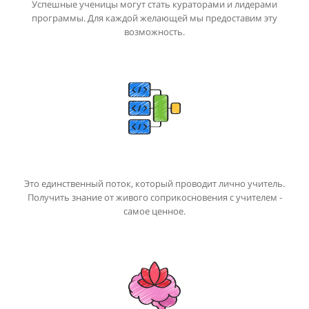
10
10
Успешные ученицы могут стать кураторами и лидерами
программы. Для каждой желающей мы предоставим эту
12
возможность.
11
11
13
12
12
14
13
13
15
14
14
Это единственный поток, который проводит лично учитель.
16
Получить знание от живого соприкосновения с учителем -
самое ценное.
15
15
17
16
16
18