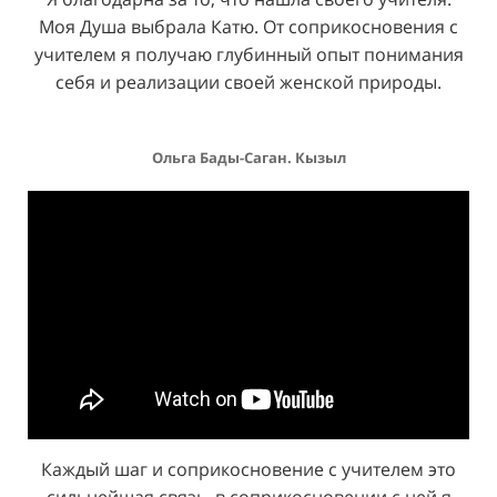
31
31
Моя Душа выбрала Катю. От соприкосновения с
учителем я получаю глубинный опыт понимания
32
32
себя и реализации своей женской природы.
33
33
Ольга Бады-Саган. Кызыл
34
34
35
35
36
36
37
37
Каждый шаг и соприкосновение с учителем это
сильнейшая связь, в соприкосновении с ней я