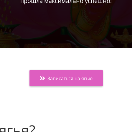
прошла максимально успешно!
Записаться на ягью
ягья?