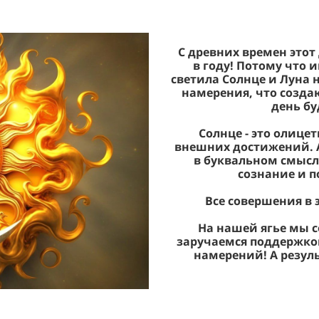
С древних времен этот
в году! Потому что 
светила Солнце и Луна н
намерения, что создаю
день бу
Солнце - это олице
внешних достижений. А 
в буквальном смысл
сознание и п
Все совершения в 
На нашей ягье мы 
заручаемся поддержко
намерений! А резул