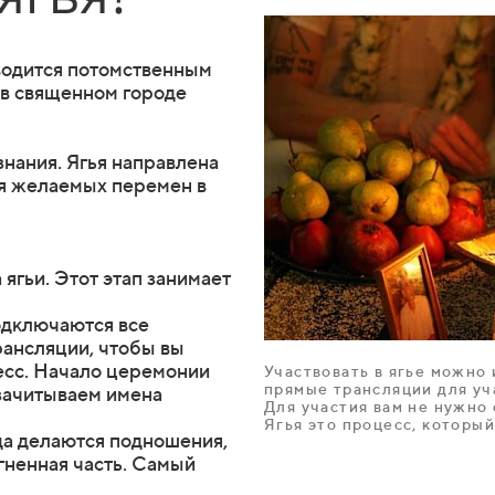
водится потомственным
 в священном городе
знания. Ягья направлена
ля желаемых перемен в
ягьи. Этот этап занимает
одключаются все
рансляции, чтобы вы
есс. Начало церемонии
Участвовать в ягье можно
прямые трансляции для уч
зачитываем имена
Для участия вам не нужно 
Ягья это процесс, которы
гда делаются подношения,
гненная часть. Самый